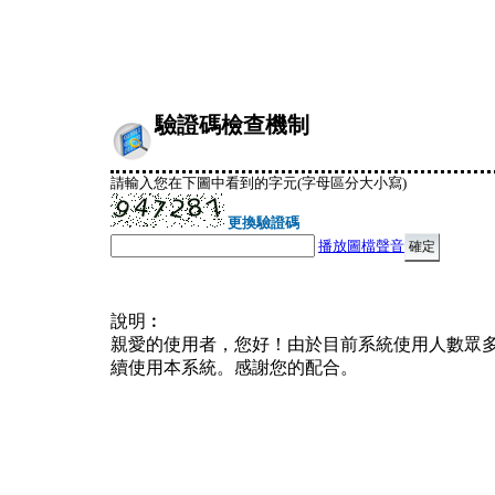
驗證碼檢查機制
請輸入您在下圖中看到的字元(字母區分大小寫)
更換驗證碼
播放圖檔聲音
說明︰
親愛的使用者，您好！由於目前系統使用人數眾
續使用本系統。感謝您的配合。