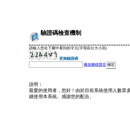
驗證碼檢查機制
請輸入您在下圖中看到的字元(字母區分大小寫)
更換驗證碼
播放圖檔聲音
說明︰
親愛的使用者，您好！由於目前系統使用人數眾
續使用本系統。感謝您的配合。