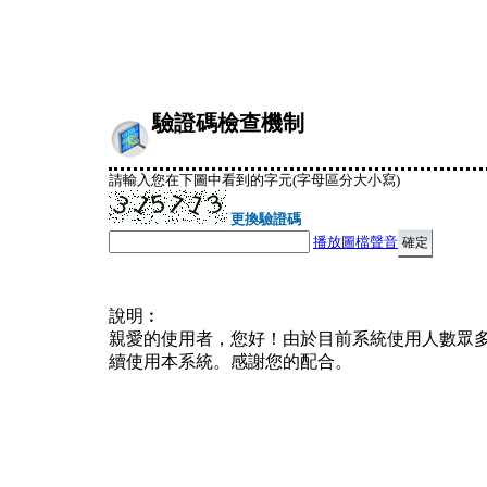
驗證碼檢查機制
請輸入您在下圖中看到的字元(字母區分大小寫)
更換驗證碼
播放圖檔聲音
說明︰
親愛的使用者，您好！由於目前系統使用人數眾
續使用本系統。感謝您的配合。