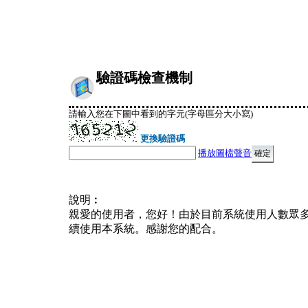
驗證碼檢查機制
請輸入您在下圖中看到的字元(字母區分大小寫)
更換驗證碼
播放圖檔聲音
說明︰
親愛的使用者，您好！由於目前系統使用人數眾
續使用本系統。感謝您的配合。