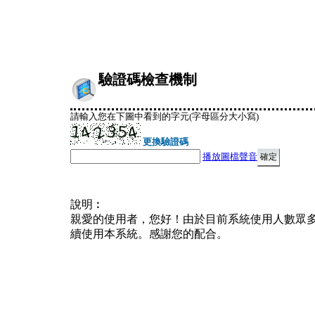
驗證碼檢查機制
請輸入您在下圖中看到的字元(字母區分大小寫)
更換驗證碼
播放圖檔聲音
說明︰
親愛的使用者，您好！由於目前系統使用人數眾
續使用本系統。感謝您的配合。