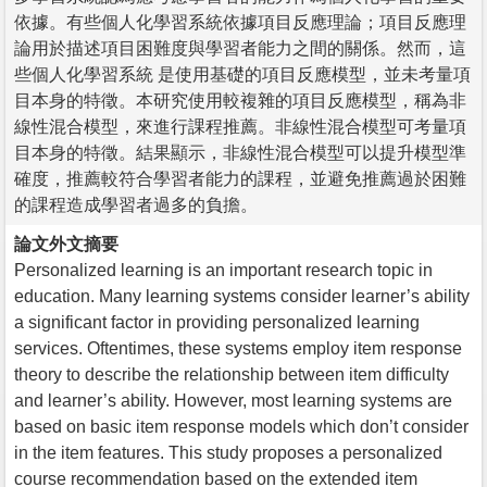
依據。有些個人化學習系統依據項目反應理論；項目反應理
論用於描述項目困難度與學習者能力之間的關係。然而，這
些個人化學習系統 是使用基礎的項目反應模型，並未考量項
目本身的特徵。本研究使用較複雜的項目反應模型，稱為非
線性混合模型，來進行課程推薦。非線性混合模型可考量項
目本身的特徵。結果顯示，非線性混合模型可以提升模型準
確度，推薦較符合學習者能力的課程，並避免推薦過於困難
的課程造成學習者過多的負擔。
論文外文摘要
Personalized learning is an important research topic in
education. Many learning systems consider learner’s ability
a significant factor in providing personalized learning
services. Oftentimes, these systems employ item response
theory to describe the relationship between item difficulty
and learner’s ability. However, most learning systems are
based on basic item response models which don’t consider
in the item features. This study proposes a personalized
course recommendation based on the extended item