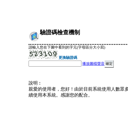
驗證碼檢查機制
請輸入您在下圖中看到的字元(字母區分大小寫)
更換驗證碼
播放圖檔聲音
說明︰
親愛的使用者，您好！由於目前系統使用人數眾
續使用本系統。感謝您的配合。