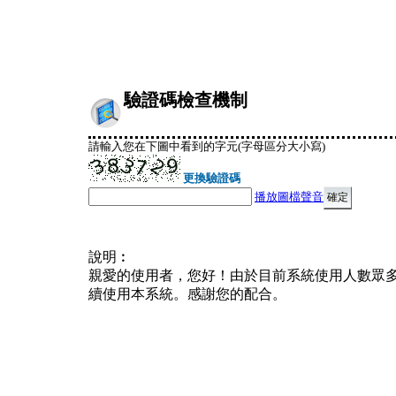
驗證碼檢查機制
請輸入您在下圖中看到的字元(字母區分大小寫)
更換驗證碼
播放圖檔聲音
說明︰
親愛的使用者，您好！由於目前系統使用人數眾
續使用本系統。感謝您的配合。