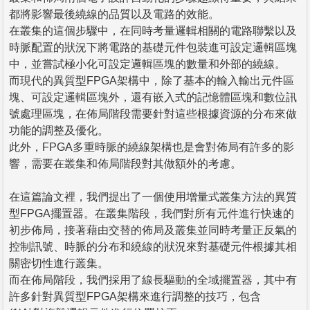
都將影響最後繞線的品質以及電路的效能。
在叢集的這個步驟中，在同時考量邏輯相關的電路聯繫以及
時脈配置的狀況下將電路的基礎元件包裝進可設定邏輯區塊
中，並嘗試極小化可設定邏輯區塊的數量和外部的繞線。
而現代的異質型FPGA架構中，除了基本的輸入輸出元件區
塊、可設定邏輯區塊外，還有嵌入式的記憶體區塊和數位訊
號處理區塊，在佈局階段需要針對這些根據資源的分布來做
功能的調整及優化。
此外，FPGA多重時脈的繞線架構也是會對佈局有許多的影
響，需要在叢集和佈局階段對其做額外的考慮。
在這篇論文裡，我們提出了一個使用增量式叢集方法的異質
型FPGA擺置器。在叢集階段，我們對所有元件進行快速的
初步佈局，接著藉由交替的佈局及叢集並同時考量正反氣的
控制訊號、時脈的分布和繞線的狀況來對基礎元件根據其相
關密切性進行叢集。
而在佈局階段，我們採用了線長驅動的全域擺置器，其中有
許多針對異質型FPGA架構來進行調整的技巧，包含