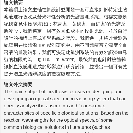
論文摘要
本篇碩士論文主軸在於設計並開發一套可直接針對特定生物
溶液進行吸收及螢光特性分析的光譜量測系統。根據文獻所
紀錄常見生物溶液(如：花青素、葉綠素、血紅素)的光譜反
應波段，我們選定一組有效且低成本的投射光源，並於自行
設計的機構上完成光學系統之架設。我們進一步將此量測系
統應用在檢體潛血的感測研究中。由不同體積百分濃度全血
溶液的量測結果，我們可決定此量測系統的有效辨識潛血訊
號的極限約為1 μg-Hb/ 1 ml-water。最後我們也針對檢體雜
訊對血液感測造成的影響進行研究討論，並提出一個可有效
提升潛血光譜辨識度的數據處理方法。
論文外文摘要
The main subject of this thesis focuses on designing and
developing an optical spectrum measuring system that can
directly analyze the absorption and fluorescence
characteristics of specific biological solutions. Based on the
reaction wavelengths for the optical spectra of some
common biological solutions in literatures (such as