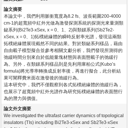
論文摘要
本論文中，我們利用脈衝寬度為8.2 fs、波長範圍200-4000
cm-1的超寬頻中紅外光做為激發探測系統的探測光來量測類
鉍系列(Bi2Te3-xSex, x = 0、1、2)與類銻系列(Sb2Te2-
xSex, x = 0、1)拓樸絕緣體的瞬時反射率光譜，發現這兩類
拓樸絕緣體展現截然不同的結果。對於類鉍系列樣品，藉由
自由載子模型擬合並參考相關文獻分析，我們發現所測得的
弛緩時間分別來自於低能量塊材態與表面態載子的弛緩行
為。另外，在類銻系列樣品則是先利用庫柏公式(Kubo’s
formula)將光導率轉換成反射率後，再進行擬合，此分析結
果可闡釋費米面在激發後的弛緩行為。
這本研究中，我們不僅觀察到各式拓樸絕緣體的弛緩行為，
也展示了超寬頻中紅外光譜作為研究拓樸絕緣體的表面態行
為的潛力與價值。
論文外文摘要
We investigated the ultrafast carrier dynamics of topological
insulators (TIs) including Bi2Te3-xSex and Sb2Te3-xSex