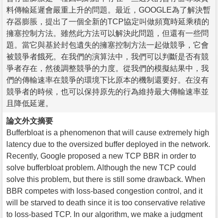
料傳輸延遲會嚴重上升的問題。最近，GOOGLE為了解決暫
存器膨脹，提出了一個全新的TCP協定叫做頻寬時延乘積的
擁塞控制方法。雖然此方法可以解決此問題，但還有一些問
題。當它與基於封包遺失的擁塞控制方法一起做競爭，它會
被競爭者餓死。在我們的演算法中，我們可以判斷是否有競
爭者存在，然後調整競爭的力度。從我們的模擬結果中，我
們的傳輸速率在競爭的環境下比原本的機制還要好。在沒有
競爭者的時候，也可以保持原先的行為維持最大傳輸速率並
且降低延遲。
論文外文摘要
Bufferbloat is a phenomenon that will cause extremely high
latency due to the oversized buffer deployed in the network.
Recently, Google proposed a new TCP BBR in order to
solve bufferbloat problem. Although the new TCP could
solve this problem, but there is still some drawback. When
BBR competes with loss-based congestion control, and it
will be starved to death since it is too conservative relative
to loss-based TCP. In our algorithm, we make a judgment