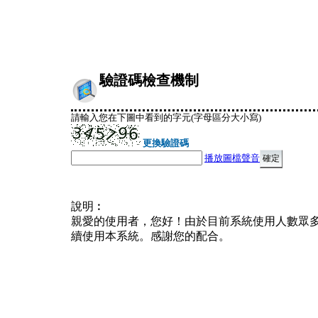
驗證碼檢查機制
請輸入您在下圖中看到的字元(字母區分大小寫)
更換驗證碼
播放圖檔聲音
說明︰
親愛的使用者，您好！由於目前系統使用人數眾
續使用本系統。感謝您的配合。