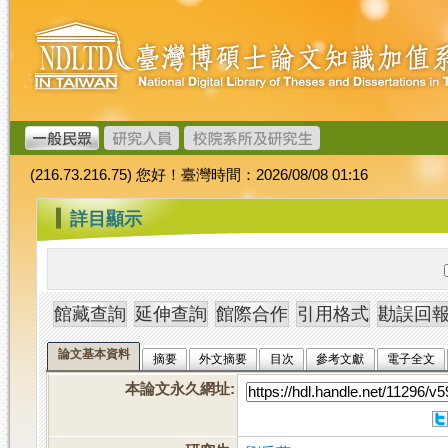
跳
臺
到
灣
主
博
要
碩
內
士
容
論
文
(216.73.216.75) 您好！臺灣時間：2026/08/08 01:16
加
值
:::
詳目顯示
系
統
論文基本資料
摘要
外文摘要
目次
參考文獻
電子全文
本論文永久網址
: