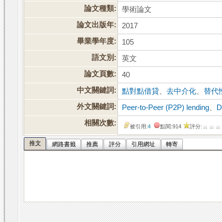
論文種類:
學術論文
論文出版年:
2017
畢業學年度:
105
語文別:
英文
論文頁數:
40
中文關鍵詞:
點對點借貸
、
去中介化
、
替代
外文關鍵詞:
Peer-to-Peer (P2P) lending
、
D
相關次數:
被引用:
4
點閱:914
評分:
推文
網路書籤
推薦
評分
引用網址
轉寄