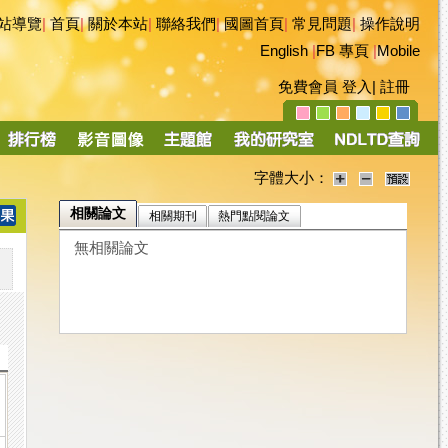
站導覽
|
首頁
|
關於本站
|
聯絡我們
|
國圖首頁
|
常見問題
|
操作說明
English
|
FB 專頁
|
Mobile
免費會員
登入
|
註冊
字體大小：
相關論文
相關期刊
熱門點閱論文
無相關論文