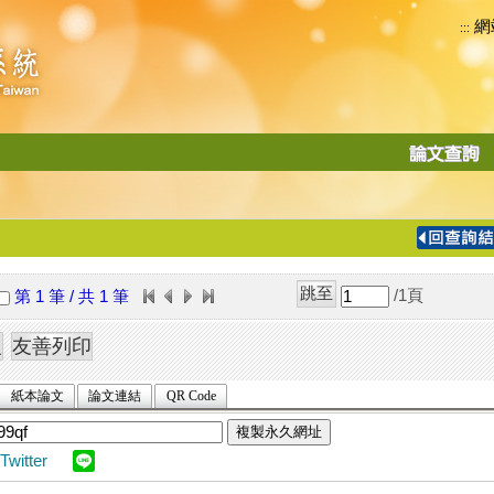
網
:::
功
能
切
換
導
覽
/1
頁
第 1 筆 / 共 1 筆
列
紙本論文
論文連結
QR Code
複製永久網址
Twitter