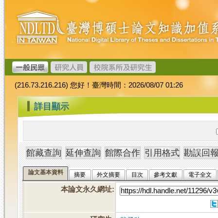
跳
臺
到
灣
主
博
要
碩
內
士
容
論
文
(216.73.216.216) 您好！臺灣時間：2026/08/07 01:26
加
值
:::
詳目顯示
系
統
論文基本資料
摘要
外文摘要
目次
參考文獻
電子全文
本論文永久網址
: