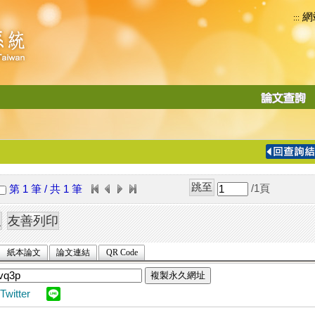
網
:::
功
能
切
換
導
覽
/1
頁
第 1 筆 / 共 1 筆
列
紙本論文
論文連結
QR Code
複製永久網址
Twitter