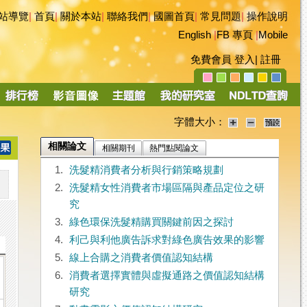
站導覽
|
首頁
|
關於本站
|
聯絡我們
|
國圖首頁
|
常見問題
|
操作說明
English
|
FB 專頁
|
Mobile
免費會員
登入
|
註冊
字體大小：
相關論文
相關期刊
熱門點閱論文
1.
洗髮精消費者分析與行銷策略規劃
2.
洗髮精女性消費者市場區隔與產品定位之研
究
3.
綠色環保洗髮精購買關鍵前因之探討
4.
利己與利他廣告訴求對綠色廣告效果的影響
5.
線上合購之消費者價值認知結構
6.
消費者選擇實體與虛擬通路之價值認知結構
研究