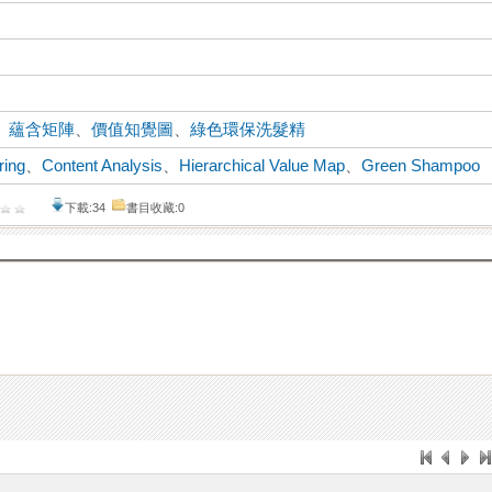
、
蘊含矩陣
、
價值知覺圖
、
綠色環保洗髮精
ring
、
Content Analysis
、
Hierarchical Value Map
、
Green Shampoo
下載:34
書目收藏:0