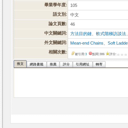
畢業學年度:
105
語文別:
中文
論文頁數:
46
中文關鍵詞:
方法目的鏈
、
軟式階梯訪談法
外文關鍵詞:
Mean-end Chains
、
Soft Ladde
相關次數:
被引用:
3
點閱:386
評分:
推文
網路書籤
推薦
評分
引用網址
轉寄