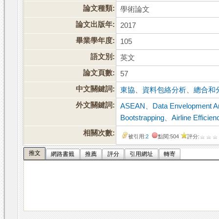
論文種類:
學術論文
論文出版年:
2017
畢業學年度:
105
語文別:
英文
論文頁數:
57
中文關鍵詞:
東協
、
資料包絡分析
、
總合和
外文關鍵詞:
ASEAN
、
Data Envelopment A
Bootstrapping
、
Airline Efficien
相關次數:
被引用:
2
點閱:504
評分:
推文
網路書籤
推薦
評分
引用網址
轉寄