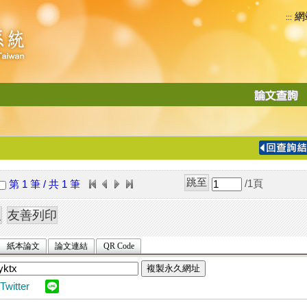
網
:::
功
能
切
換
導
覽
/1
頁
第 1 筆 / 共 1 筆
列
紙本論文
論文連結
QR Code
複製永久網址
Twitter