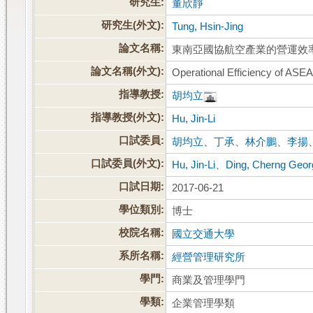
研究生:
董欣靜
研究生(外文):
Tung, Hsin-Jing
論文名稱:
東南亞國協航空產業的營運效
論文名稱(外文):
Operational Efficiency of ASEA
指導教授:
胡均立
指導教授(外文):
Hu, Jin-Li
口試委員:
胡均立
、
丁承
、
林介鵬
、
李揚
口試委員(外文):
Hu, Jin-Li
、
Ding, Cherng Geor
口試日期:
2017-06-21
學位類別:
博士
校院名稱:
國立交通大學
系所名稱:
經營管理研究所
學門:
商業及管理學門
學類:
企業管理學類