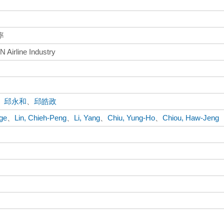
率
N Airline Industry
、
邱永和
、
邱皓政
ge
、
Lin, Chieh-Peng
、
Li, Yang
、
Chiu, Yung-Ho
、
Chiou, Haw-Jeng