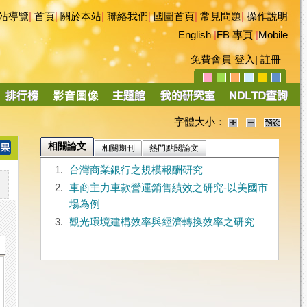
站導覽
|
首頁
|
關於本站
|
聯絡我們
|
國圖首頁
|
常見問題
|
操作說明
English
|
FB 專頁
|
Mobile
免費會員
登入
|
註冊
字體大小：
相關論文
相關期刊
熱門點閱論文
1.
台灣商業銀行之規模報酬研究
2.
車商主力車款營運銷售績效之研究-以美國市
場為例
3.
觀光環境建構效率與經濟轉換效率之研究