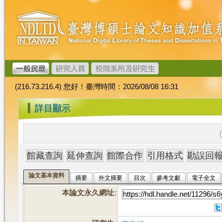
跳
臺
到
灣
主
博
要
碩
內
士
容
論
文
(216.73.216.4) 您好！臺灣時間：2026/08/08 16:31
加
值
:::
詳目顯示
系
統
論文基本資料
摘要
外文摘要
目次
參考文獻
電子全文
本論文永久網址
: