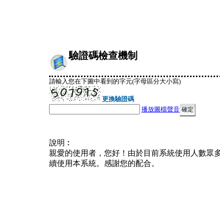
驗證碼檢查機制
請輸入您在下圖中看到的字元(字母區分大小寫)
更換驗證碼
播放圖檔聲音
說明︰
親愛的使用者，您好！由於目前系統使用人數眾
續使用本系統。感謝您的配合。