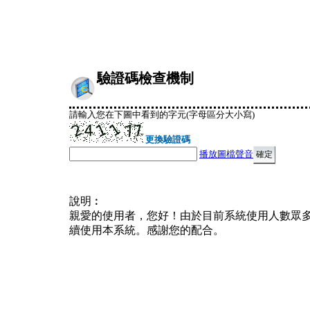
驗證碼檢查機制
請輸入您在下圖中看到的字元(字母區分大小寫)
更換驗證碼
播放圖檔聲音
說明︰
親愛的使用者，您好！由於目前系統使用人數眾
續使用本系統。感謝您的配合。