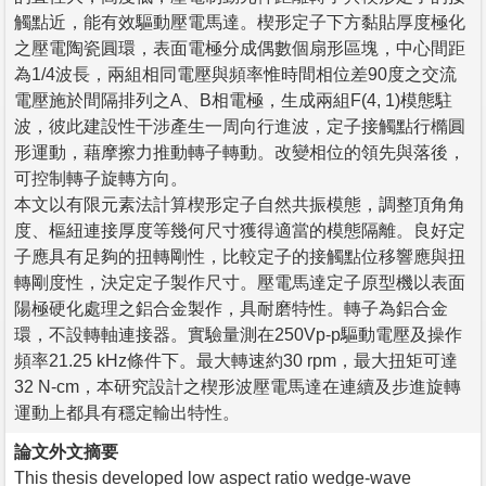
觸點近，能有效驅動壓電馬達。楔形定子下方黏貼厚度極化
之壓電陶瓷圓環，表面電極分成偶數個扇形區塊，中心間距
為1/4波長，兩組相同電壓與頻率惟時間相位差90度之交流
電壓施於間隔排列之A、B相電極，生成兩組F(4, 1)模態駐
波，彼此建設性干涉產生一周向行進波，定子接觸點行橢圓
形運動，藉摩擦力推動轉子轉動。改變相位的領先與落後，
可控制轉子旋轉方向。
本文以有限元素法計算楔形定子自然共振模態，調整頂角角
度、樞紐連接厚度等幾何尺寸獲得適當的模態隔離。良好定
子應具有足夠的扭轉剛性，比較定子的接觸點位移響應與扭
轉剛度性，決定定子製作尺寸。壓電馬達定子原型機以表面
陽極硬化處理之鋁合金製作，具耐磨特性。轉子為鋁合金
環，不設轉軸連接器。實驗量測在250Vp-p驅動電壓及操作
頻率21.25 kHz條件下。最大轉速約30 rpm，最大扭矩可達
32 N-cm，本研究設計之楔形波壓電馬達在連續及步進旋轉
運動上都具有穩定輸出特性。
論文外文摘要
This thesis developed low aspect ratio wedge-wave