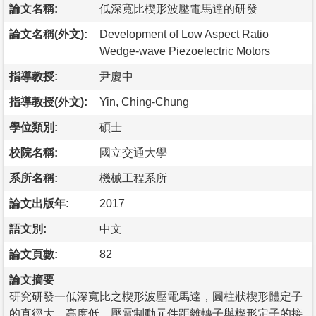
論文名稱:
低深寬比楔形波壓電馬達的研發
論文名稱(外文):
Development of Low Aspect Ratio
Wedge-wave Piezoelectric Motors
指導教授:
尹慶中
指導教授(外文):
Yin, Ching-Chung
學位類別:
碩士
校院名稱:
國立交通大學
系所名稱:
機械工程系所
論文出版年:
2017
語文別:
中文
論文頁數:
82
論文摘要
研究研發一低深寬比之楔形波壓電馬達，圓柱狀楔形體定子
的直徑大，高度低，壓電制動元件距離轉子與楔形定子的接