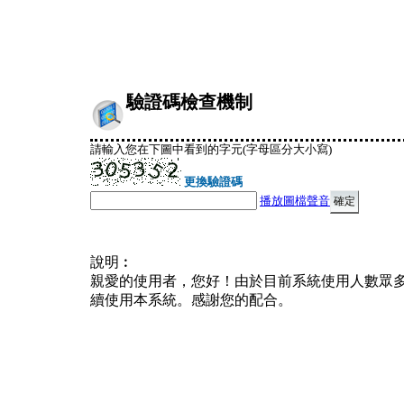
驗證碼檢查機制
請輸入您在下圖中看到的字元(字母區分大小寫)
更換驗證碼
播放圖檔聲音
說明︰
親愛的使用者，您好！由於目前系統使用人數眾
續使用本系統。感謝您的配合。