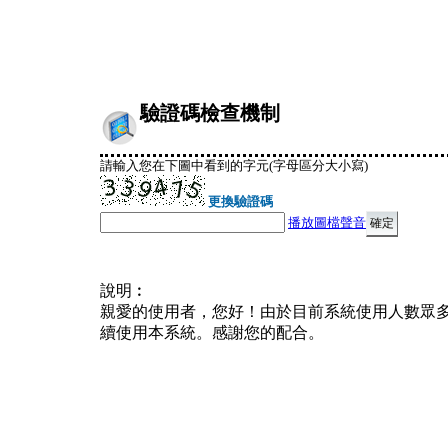
驗證碼檢查機制
請輸入您在下圖中看到的字元(字母區分大小寫)
更換驗證碼
播放圖檔聲音
說明︰
親愛的使用者，您好！由於目前系統使用人數眾
續使用本系統。感謝您的配合。