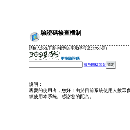
驗證碼檢查機制
請輸入您在下圖中看到的字元(字母區分大小寫)
更換驗證碼
播放圖檔聲音
說明︰
親愛的使用者，您好！由於目前系統使用人數眾
續使用本系統。感謝您的配合。