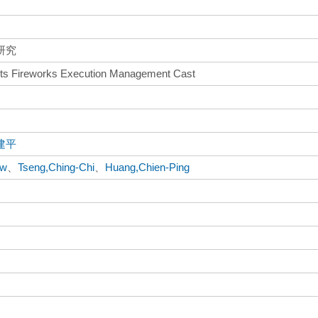
研究
nts Fireworks Execution Management Cast
建平
aw
、
Tseng,Ching-Chi
、
Huang,Chien-Ping