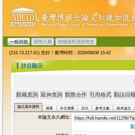
跳
臺
到
灣
主
博
要
碩
內
士
容
論
文
(216.73.217.61) 您好！臺灣時間：2026/08/08 15:42
加
值
:::
詳目顯示
系
統
論文基本資料
摘要
外文摘要
目次
參考文獻
紙本論文
本論文永久網址
: