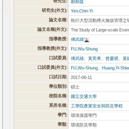
研究生:
顏勤益
研究生(外文):
Yen,Chin-Yi
論文名稱:
執行大型活動煙火施放管理之
論文名稱(外文):
The Study of Large-scale Eve
指導教授:
傅武雄
指導教授(外文):
FU,Wu-Shung
口試委員:
傅武雄
、
黃奕孝
、
曾慶祺
、
黃
口試委員(外文):
FU,Wu-Shung
、
Huang,Yi-Shi
口試日期:
2017-06-11
學位類別:
碩士
校院名稱:
國立交通大學
系所名稱:
工學院產業安全與防災學程
學門:
環境保護學門
學類:
環境防災學類