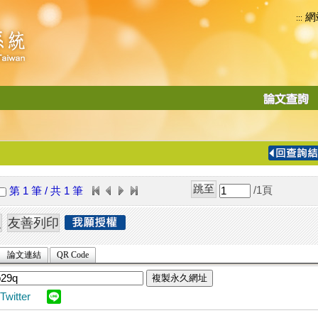
網
:::
功
能
切
換
導
覽
/1
頁
第 1 筆 / 共 1 筆
列
論文連結
QR Code
複製永久網址
Twitter