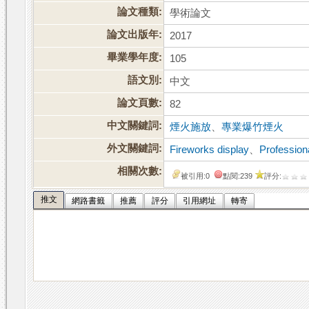
論文種類:
學術論文
論文出版年:
2017
畢業學年度:
105
語文別:
中文
論文頁數:
82
中文關鍵詞:
煙火施放
、
專業爆竹煙火
外文關鍵詞:
Fireworks display
、
Profession
相關次數:
被引用:0
點閱:239
評分:
推文
網路書籤
推薦
評分
引用網址
轉寄