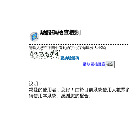
驗證碼檢查機制
請輸入您在下圖中看到的字元(字母區分大小寫)
更換驗證碼
播放圖檔聲音
說明︰
親愛的使用者，您好！由於目前系統使用人數眾
續使用本系統。感謝您的配合。