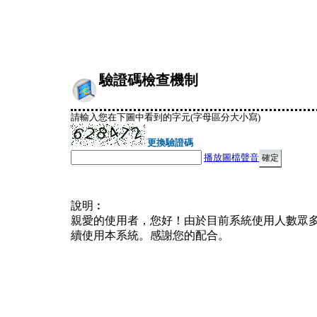
驗證碼檢查機制
請輸入您在下圖中看到的字元(字母區分大小寫)
更換驗證碼
播放圖檔聲音
說明︰
親愛的使用者，您好！由於目前系統使用人數眾
續使用本系統。感謝您的配合。