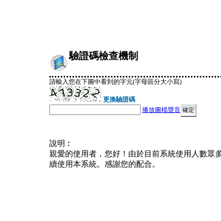
驗證碼檢查機制
請輸入您在下圖中看到的字元(字母區分大小寫)
更換驗證碼
播放圖檔聲音
說明︰
親愛的使用者，您好！由於目前系統使用人數眾
續使用本系統。感謝您的配合。