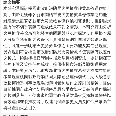
論文摘要
本研究系探討桃園市政府消防局火災搶救作業幕僚運作規
劃，由於近幾年各縣市開始重視火災搶救幕僚作業之功能，
雖陸續規劃有各縣市火災搶救幕僚作業相關要點，但卻因規
畫有時不切乎實際而造成效果不彰之情形。本研究藉由分析
火災搶救幕僚所可能發生的問題與狀況作探討，利用根本原
因分析之魚骨圖之視覺化工具清楚歸納出問題之類別及屬
性，以進一步明確火災搶救幕僚之主要功能及其任務規畫。
另為規劃符合桃園市政府消防局火災搶救幕僚實際有效運作
之模式，協助指揮官管制火場及掌握相關資訊、協助指揮官
任務下達及管控任務成效、提供指揮官決斷及戰術運用建
議，本研究參考台北市與新北市火災搶救幕僚之模式並規劃
考量規畫桃園縣政府消防局大隊勤務運作模式，納入緊急事
故指揮體系與事故現場指揮與管制運作之原則與精神，提供
目前桃園市政府消防局明確及最合乎實際火災幕僚運作機制
之規劃參考。期使未來桃園市政府消防局火災搶救幕僚得以
有效運作並發揮功能，以達到保障救災人員及降低民眾傷亡
與財產損失之目的。