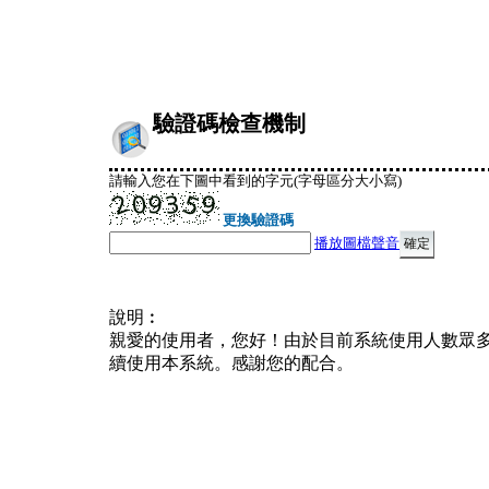
驗證碼檢查機制
請輸入您在下圖中看到的字元(字母區分大小寫)
更換驗證碼
播放圖檔聲音
說明︰
親愛的使用者，您好！由於目前系統使用人數眾
續使用本系統。感謝您的配合。