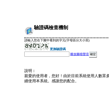
驗證碼檢查機制
請輸入您在下圖中看到的字元(字母區分大小寫)
更換驗證碼
播放圖檔聲音
說明︰
親愛的使用者，您好！由於目前系統使用人數眾
續使用本系統。感謝您的配合。