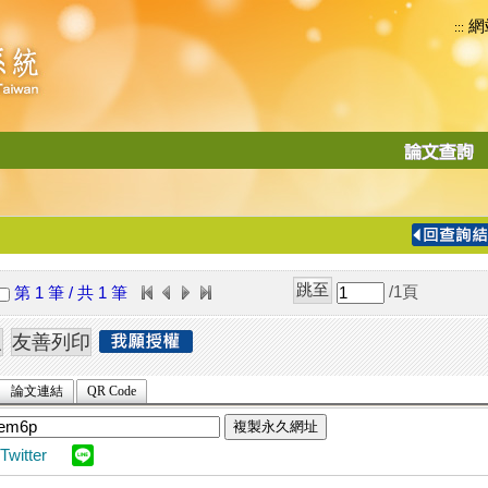
網
:::
功
能
切
換
導
覽
/1
頁
第 1 筆 / 共 1 筆
列
論文連結
QR Code
複製永久網址
Twitter