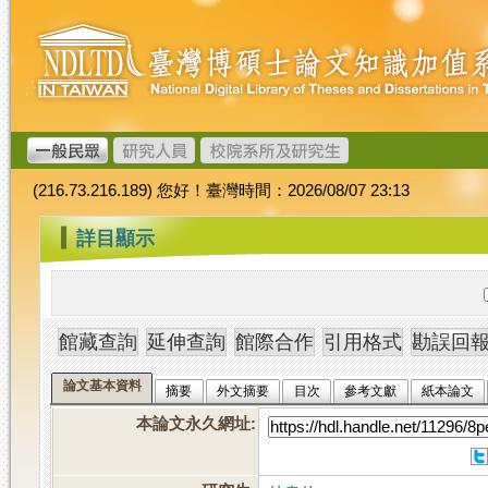
跳
臺
到
灣
主
博
要
碩
內
士
容
論
文
(216.73.216.189) 您好！臺灣時間：2026/08/07 23:13
加
值
:::
詳目顯示
系
統
論文基本資料
摘要
外文摘要
目次
參考文獻
紙本論文
本論文永久網址
: