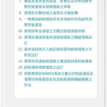
7.
微波及毫米波倍頻器、多相位高功率高效率
壓控振盪器及鎖相迴路之研製
8.
應用於生醫領域之超再生式接收機
9.
一個寬頻鎖相迴路具有全域操作的高線性度
壓控振盪器
10.
採用頻率合成器之生醫訊號感測器研製
11.
應用於微波與毫米波鎖相迴路之關鍵電路設
計
12.
毫米波頻段注入鎖定除頻器和鎖相迴路之分
析及設計
13.
應用於高速鎖相迴路之微波除頻器與振盪器
14.
鎖相迴路積體電路之設計
15.
研製應用於WiMAX系統之數位控制振盪器及
電壓控制振盪器並包含鎖相迴路關鍵參數之
評估