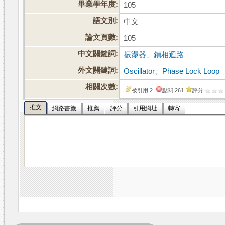
畢業學年度:
105
語文別:
中文
論文頁數:
105
中文關鍵詞:
振盪器
、
鎖相迴路
外文關鍵詞:
Oscillator
、
Phase Lock Loop
相關次數:
被引用:
2
點閱:261
評分:
推文
網路書籤
推薦
評分
引用網址
轉寄