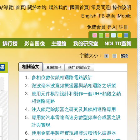
站導覽
|
首頁
|
關於本站
|
聯絡我們
|
國圖首頁
|
常見問題
|
操作說明
English
|
FB 專頁
|
Mobile
免費會員
登入
|
註冊
字體大小：
相關論文
相關期刊
熱門點閱論文
1.
多相位數位鎖相迴路電路設計
2.
微波毫米波寬頻振盪器與鎖相迴路之研製
3.
應用元件模型設計和製作一個UHF頻段之鎖
相迴路電路
4.
注入鎖定除頻器之研究及其鎖相迴路應用
5.
應用於汽車雷達高速分數型頻率合成器之設
計與實現
6.
使用金氧半製程實現超聲波積體化振盪器