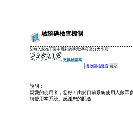
驗證碼檢查機制
請輸入您在下圖中看到的字元(字母區分大小寫)
更換驗證碼
播放圖檔聲音
說明︰
親愛的使用者，您好！由於目前系統使用人數眾
續使用本系統。感謝您的配合。