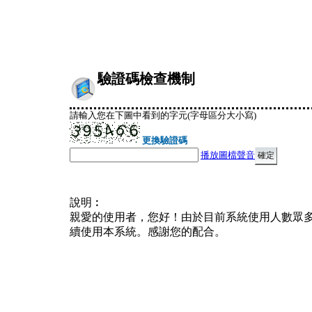
驗證碼檢查機制
請輸入您在下圖中看到的字元(字母區分大小寫)
更換驗證碼
播放圖檔聲音
說明︰
親愛的使用者，您好！由於目前系統使用人數眾
續使用本系統。感謝您的配合。