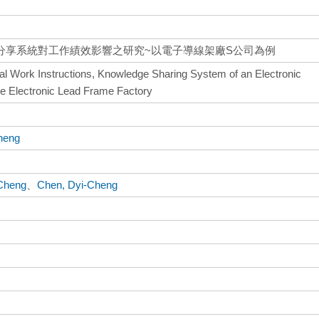
分享系統對工作績效影響之研究~以電子導線架廠S公司為例
nal Work Instructions, Knowledge Sharing System of an Electronic
e Electronic Lead Frame Factory
heng
-Cheng
、
Chen, Dyi-Cheng