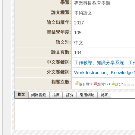
學類:
專業科目教育學類
論文種類:
學術論文
論文出版年:
2017
畢業學年度:
105
語文別:
中文
論文頁數:
104
中文關鍵詞:
工作教導
、
知識分享系統
、
工
外文關鍵詞:
Work Instruction
、
Knowledge 
相關次數:
被引用:0
點閱:171
評分:
推文
網路書籤
推薦
評分
引用網址
轉寄