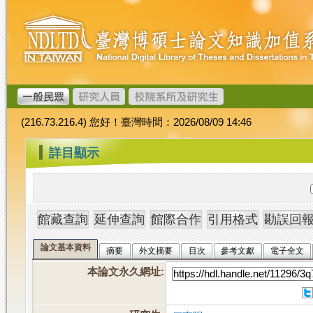
跳
臺
到
灣
主
博
要
碩
內
士
容
論
文
(216.73.216.4) 您好！臺灣時間：2026/08/09 14:46
加
值
:::
詳目顯示
系
統
論文基本資料
摘要
外文摘要
目次
參考文獻
電子全文
本論文永久網址
: