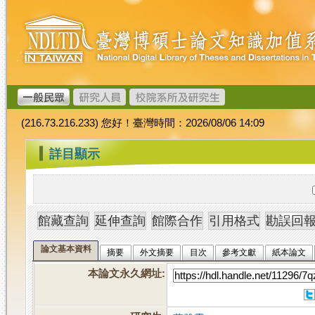
跳
臺
到
灣
主
博
要
碩
內
士
容
論
文
(216.73.216.233) 您好！臺灣時間：2026/08/06 14:09
加
值
:::
詳目顯示
系
統
論文基本資料
摘要
外文摘要
目次
參考文獻
紙本論文
本論文永久網址
: