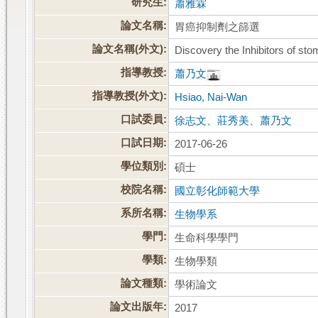
研究生:
蕭雅霖
論文名稱:
胃癌抑制劑之篩選
論文名稱(外文):
Discovery the Inhibitors of st
指導教授:
蕭乃文
指導教授(外文):
Hsiao, Nai-Wan
口試委員:
徐志文
、
莊秀美
、
蕭乃文
口試日期:
2017-06-26
學位類別:
碩士
校院名稱:
國立彰化師範大學
系所名稱:
生物學系
學門:
生命科學學門
學類:
生物學類
論文種類:
學術論文
論文出版年:
2017