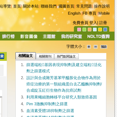
站導覽
|
首頁
|
關於本站
|
聯絡我們
|
國圖首頁
|
常見問題
|
操作說明
English
|
FB 專頁
|
Mobile
免費會員
登入
|
註冊
字體大小：
相關論文
相關期刊
熱門點閱論文
1.
篩選端粒基因表現抑制劑及建立端粒活化
劑之篩選模式
2.
設計與合成雜芳基苯甲醯胺化合物作為用於
癌症治療的第一類組織蛋白去乙醯酶抑制劑/
合成靛玉紅衍生物作為抗癌試劑
3.
利用果蠅細胞轉移平台研究人類致癌基因
4.
Pim 3激酶抑制劑之篩選
5.
血清素受體1B抑制劑之篩選