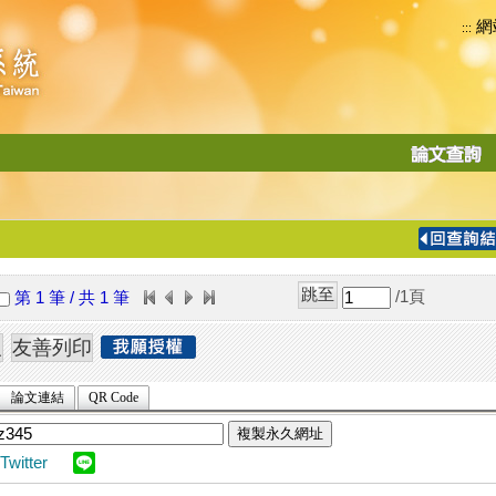
網
:::
功
能
切
換
導
覽
/1
頁
第 1 筆 / 共 1 筆
列
論文連結
QR Code
複製永久網址
Twitter