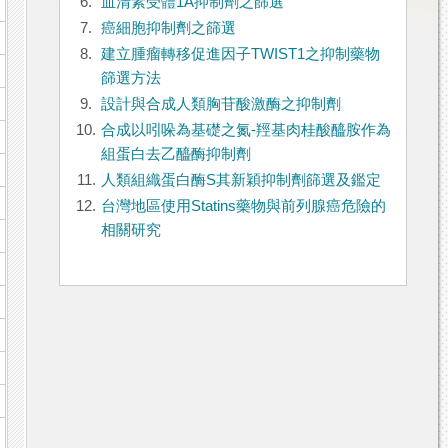
6.
血清素受體1A抑制劑之篩選
7.
癌細胞抑制劑之篩選
8.
建立腫瘤轉移促進因子TWIST1之抑制藥物
篩選方法
9.
設計與合成人類胸苷酸激酶之抑制劑
10.
合成以吲哚為基礎之氮-羥基肉桂酸醯胺作為
組蛋白去乙醯酶抑制劑
11.
人類組織蛋白酶S其新穎抑制劑篩選及鑑定
12.
台灣地區使用Statins藥物與前列腺癌危險的
相關研究