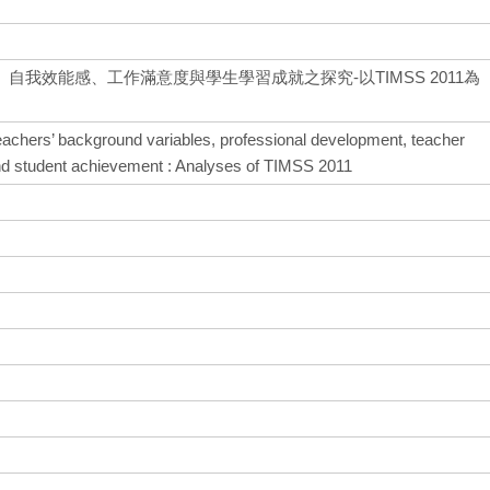
我效能感、工作滿意度與學生學習成就之探究-以TIMSS 2011為
eachers’ background variables, professional development, teacher
n and student achievement : Analyses of TIMSS 2011