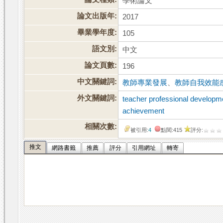
學術論文
論文出版年:
2017
畢業學年度:
105
語文別:
中文
論文頁數:
196
中文關鍵詞:
教師專業發展
、
教師自我效能
外文關鍵詞:
teacher professional developm
achievement
相關次數:
被引用:
4
點閱:415
評分:
推文
網路書籤
推薦
評分
引用網址
轉寄