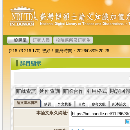
跳
臺
到
灣
主
博
要
碩
內
士
容
論
文
(216.73.216.170) 您好！臺灣時間：2026/08/09 20:26
加
值
:::
詳目顯示
系
統
論文基本資料
摘要
外文摘要
目次
參考文獻
紙本論文
本論文永久網址
: