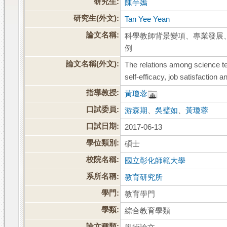
研究生:
陳芋嫣
研究生(外文):
Tan Yee Yean
論文名稱:
科學教師背景變項、專業發展、自
例
論文名稱(外文):
The relations among science t
self-efficacy, job satisfactio
指導教授:
黃瓊蓉
口試委員:
游森期
、
吳璧如
、
黃瓊蓉
口試日期:
2017-06-13
學位類別:
碩士
校院名稱:
國立彰化師範大學
系所名稱:
教育研究所
學門:
教育學門
學類:
綜合教育學類
論文種類: