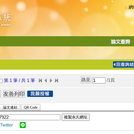
網
:::
功
能
切
換
導
覽
/1
頁
第 1 筆 / 共 1 筆
列
論文連結
QR Code
複製永久網址
Twitter