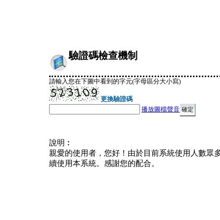
驗證碼檢查機制
請輸入您在下圖中看到的字元(字母區分大小寫)
更換驗證碼
播放圖檔聲音
說明︰
親愛的使用者，您好！由於目前系統使用人數眾
續使用本系統。感謝您的配合。