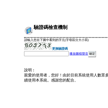
驗證碼檢查機制
請輸入您在下圖中看到的字元(字母區分大小寫)
更換驗證碼
播放圖檔聲音
說明︰
親愛的使用者，您好！由於目前系統使用人數眾
續使用本系統。感謝您的配合。