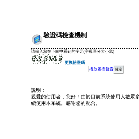
驗證碼檢查機制
請輸入您在下圖中看到的字元(字母區分大小寫)
更換驗證碼
播放圖檔聲音
說明︰
親愛的使用者，您好！由於目前系統使用人數眾
續使用本系統。感謝您的配合。