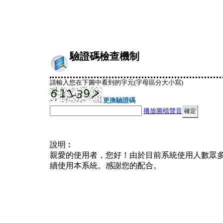
驗證碼檢查機制
請輸入您在下圖中看到的字元(字母區分大小寫)
更換驗證碼
播放圖檔聲音
說明︰
親愛的使用者，您好！由於目前系統使用人數眾
續使用本系統。感謝您的配合。