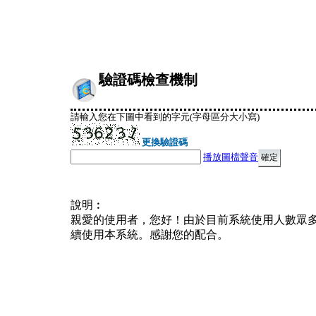
驗證碼檢查機制
請輸入您在下圖中看到的字元(字母區分大小寫)
更換驗證碼
播放圖檔聲音
說明︰
親愛的使用者，您好！由於目前系統使用人數眾
續使用本系統。感謝您的配合。