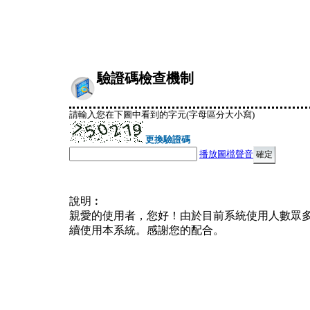
驗證碼檢查機制
請輸入您在下圖中看到的字元(字母區分大小寫)
更換驗證碼
播放圖檔聲音
說明︰
親愛的使用者，您好！由於目前系統使用人數眾
續使用本系統。感謝您的配合。