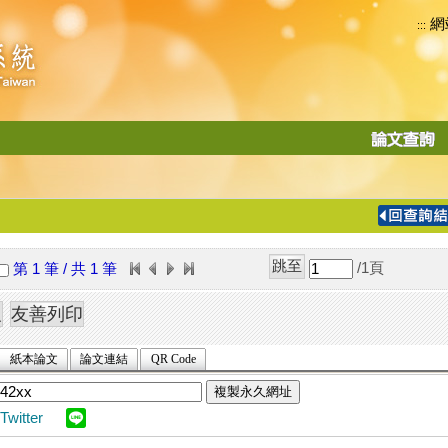
網
:::
功
能
切
換
導
覽
/1
頁
第 1 筆 / 共 1 筆
列
紙本論文
論文連結
QR Code
複製永久網址
Twitter