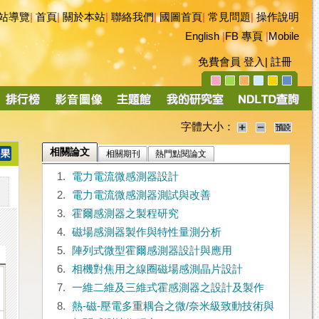
站導覽
|
首頁
|
關於本站
|
聯絡我們
|
國圖首頁
|
常見問題
|
操作說明
English
|
FB 專頁
|
Mobile
免費會員
登入
|
註冊
字體大小：
相關論文
相關期刊
熱門點閱論文
1.
電力電流微感測器設計
2.
電力電流微感測器測試與改善
3.
霍爾感測器之製程研究
4.
磁場感測器製作與特性量測分析
5.
陣列式微型霍爾感測器設計與應用
6.
相機對焦用之線圈磁場感測晶片設計
7.
一維二維及三維式霍感測器之設計及製作
8.
熱-磁-壓電多重耦合之微/奈米級致動技術與