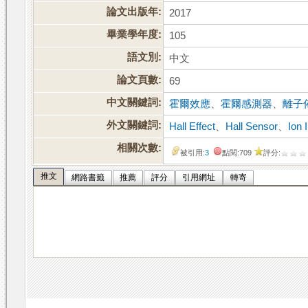
論文出版年:
2017
畢業學年度:
105
語文別:
中文
論文頁數:
69
中文關鍵詞:
霍爾效應
、
霍爾感測器
、
離子
外文關鍵詞:
Hall Effect
、
Hall Sensor
、
Ion 
相關次數:
被引用:
3
點閱:709
評分:
推文
網路書籤
推薦
評分
引用網址
轉寄