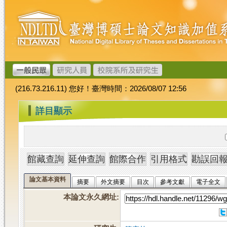
跳
臺
到
灣
主
博
要
碩
內
士
容
論
文
(216.73.216.11) 您好！臺灣時間：2026/08/07 12:56
加
值
:::
詳目顯示
系
統
論文基本資料
摘要
外文摘要
目次
參考文獻
電子全文
本論文永久網址
: