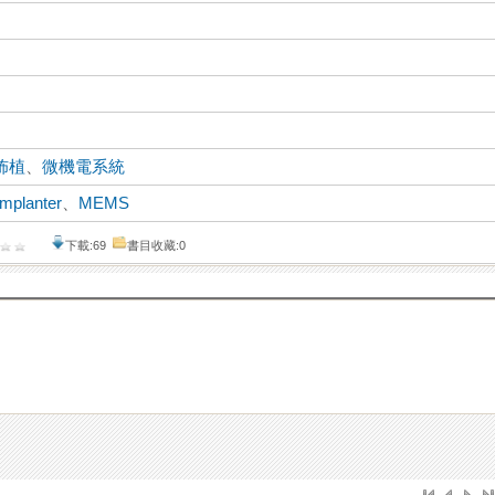
佈植
、
微機電系統
Implanter
、
MEMS
下載:69
書目收藏:0