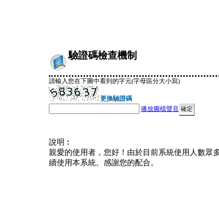
驗證碼檢查機制
請輸入您在下圖中看到的字元(字母區分大小寫)
更換驗證碼
播放圖檔聲音
說明︰
親愛的使用者，您好！由於目前系統使用人數眾
續使用本系統。感謝您的配合。