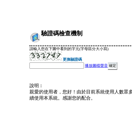
驗證碼檢查機制
請輸入您在下圖中看到的字元(字母區分大小寫)
更換驗證碼
播放圖檔聲音
說明︰
親愛的使用者，您好！由於目前系統使用人數眾
續使用本系統。感謝您的配合。