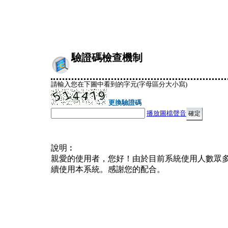
驗證碼檢查機制
請輸入您在下圖中看到的字元(字母區分大小寫)
更換驗證碼
播放圖檔聲音
說明︰
親愛的使用者，您好！由於目前系統使用人數眾
續使用本系統。感謝您的配合。