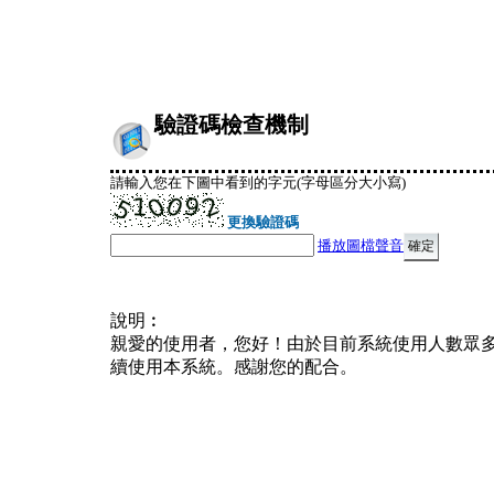
驗證碼檢查機制
請輸入您在下圖中看到的字元(字母區分大小寫)
更換驗證碼
播放圖檔聲音
說明︰
親愛的使用者，您好！由於目前系統使用人數眾
續使用本系統。感謝您的配合。