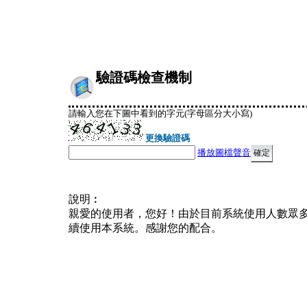
驗證碼檢查機制
請輸入您在下圖中看到的字元(字母區分大小寫)
更換驗證碼
播放圖檔聲音
說明︰
親愛的使用者，您好！由於目前系統使用人數眾
續使用本系統。感謝您的配合。