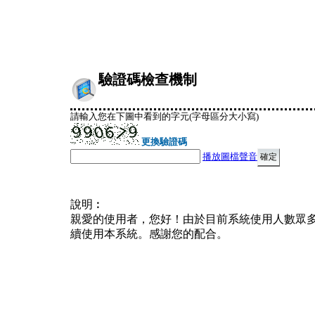
驗證碼檢查機制
請輸入您在下圖中看到的字元(字母區分大小寫)
更換驗證碼
播放圖檔聲音
說明︰
親愛的使用者，您好！由於目前系統使用人數眾
續使用本系統。感謝您的配合。