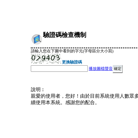
驗證碼檢查機制
請輸入您在下圖中看到的字元(字母區分大小寫)
更換驗證碼
播放圖檔聲音
說明︰
親愛的使用者，您好！由於目前系統使用人數眾
續使用本系統。感謝您的配合。