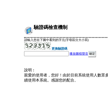
驗證碼檢查機制
請輸入您在下圖中看到的字元(字母區分大小寫)
更換驗證碼
播放圖檔聲音
說明︰
親愛的使用者，您好！由於目前系統使用人數眾
續使用本系統。感謝您的配合。